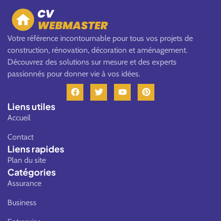
Votre référence incontournable pour tous vos projets de
construction, rénovation, décoration et aménagement.
Découvrez des solutions sur mesure et des experts
passionnés pour donner vie à vos idées.
F
T
Y
P
a
w
o
i
c
i
u
n
Liens utiles
e
t
t
t
Accueil
b
t
u
e
o
e
b
r
Contact
o
r
e
e
k
s
Liens rapides
t
Plan du site
Catégories
Assurance
Business