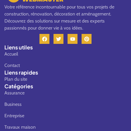
Votre référence incontournable pour tous vos projets de
construction, rénovation, décoration et aménagement.
Découvrez des solutions sur mesure et des experts
passionnés pour donner vie à vos idées.
F
T
Y
P
a
w
o
i
c
i
u
n
Liens utiles
e
t
t
t
Accueil
b
t
u
e
o
e
b
r
Contact
o
r
e
e
k
s
Liens rapides
t
Plan du site
Catégories
Assurance
Business
Entreprise
Travaux maison